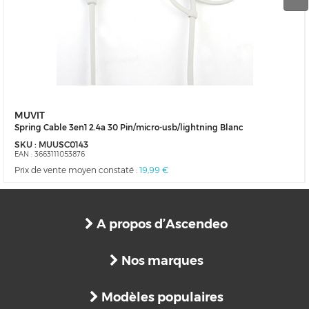
MUVIT
Spring Cable 3en1 2.4a 30 Pin/micro-usb/lightning Blanc
SKU :
MUUSC0143
EAN :
3663111053876
Prix de vente moyen constaté :
19,99 €
A propos d’Ascendeo
Nos marques
Modèles populaires