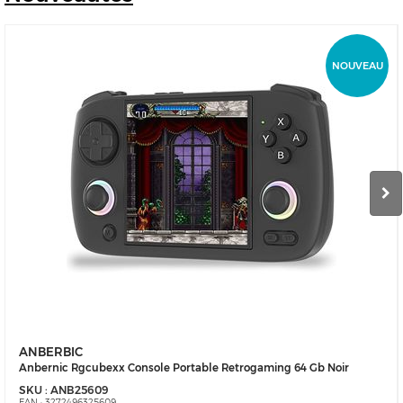
NOUVEAU
ANBERBIC
Anbernic Rgcubexx Console Portable Retrogaming 64 Gb Noir
SKU :
ANB25609
EAN :
3272496325609