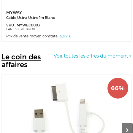
MYWAY
Cable Usb-a Usb-c 1m Blanc
SKU :
MYWEC0003
EAN :
3663111147681
Prix de vente moyen constaté :
9,99 €
Le
coin des
Voir toutes les offres du moment >
affaires
66%