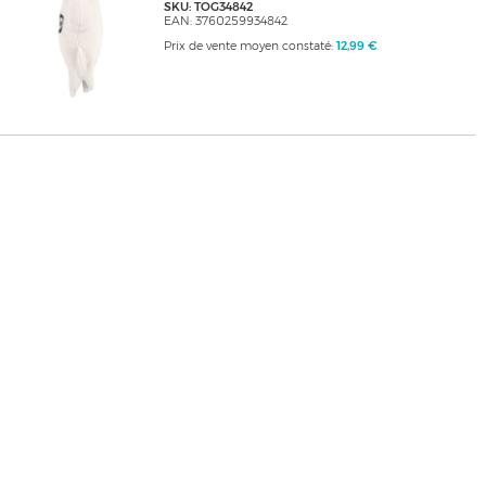
SKU: TOG34842
EAN: 3760259934842
Prix de vente moyen constaté:
12,99 €
A propos d’Ascendeo
Nos marques