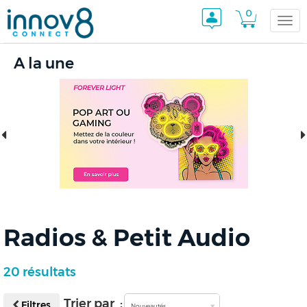
0
Togg
A la une
navi
Radios & Petit Audio
20 résultats
Trier par :
Filtres
Nouveautés