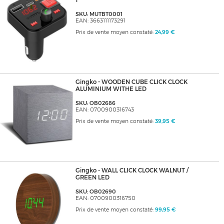
1
SKU: MUTBT0001
EAN: 3663111173291
Prix de vente moyen constaté:
24,99 €
Gingko - WOODEN CUBE CLICK CLOCK
ALUMINIUM WITHE LED
SKU: OB02686
EAN: 0700900316743
Prix de vente moyen constaté:
39,95 €
Gingko - WALL CLICK CLOCK WALNUT /
GREEN LED
SKU: OB02690
EAN: 0700900316750
Prix de vente moyen constaté:
99,95 €