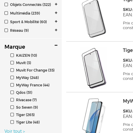
Objets Connectés (322)
SKU
Multimédia (239)
EAN:
Sport & Mobilité (60)
Prix
cons
Réseau (9)
Marque
Tig
KAIZEN (10)
SKU:
Muvit (3)
EAN:
Muvit For Change (35)
Prix
MyWay (248)
cons
MyWay France (44)
Qdos (51)
Rivacase (7)
MyW
So Seven (9)
SKU
Tiger (265)
EAN:
Tiger Lite (48)
Prix
cons
Voir tout
>