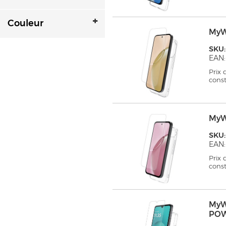
Couleur
MyW
SKU
EAN:
Prix
cons
MyW
SKU
EAN:
Prix
cons
MyW
PO