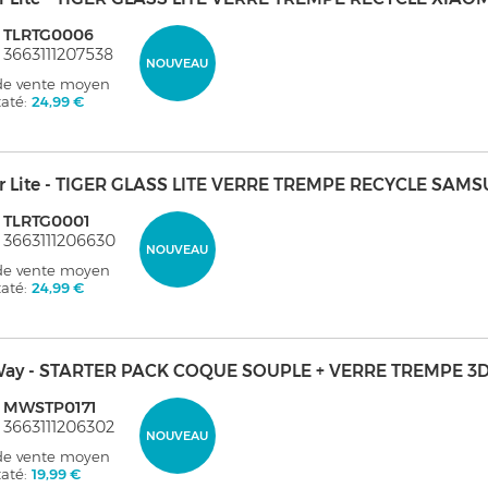
: TLRTG0006
 3663111207538
NOUVEAU
 de vente moyen
taté:
24,99 €
er Lite - TIGER GLASS LITE VERRE TREMPE RECYCLE SA
 TLRTG0001
 3663111206630
NOUVEAU
 de vente moyen
taté:
24,99 €
ay - STARTER PACK COQUE SOUPLE + VERRE TREMPE 3D
: MWSTP0171
 3663111206302
NOUVEAU
 de vente moyen
taté:
19,99 €