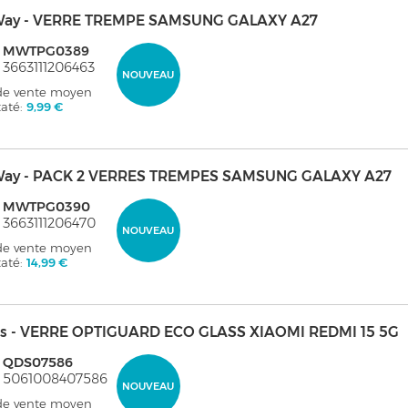
ay - VERRE TREMPE SAMSUNG GALAXY A27
: MWTPG0389
 3663111206463
NOUVEAU
 de vente moyen
taté:
9,99 €
ay - PACK 2 VERRES TREMPES SAMSUNG GALAXY A27
: MWTPG0390
 3663111206470
NOUVEAU
 de vente moyen
taté:
14,99 €
s - VERRE OPTIGUARD ECO GLASS XIAOMI REDMI 15 5G
: QDS07586
: 5061008407586
NOUVEAU
 de vente moyen