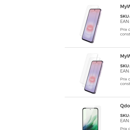
MyW
SKU
EAN:
Prix
cons
MyW
SKU
EAN:
Prix
cons
Qdo
SKU
EAN
Prix