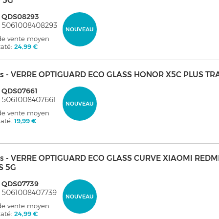
 5G
: QDS08293
 5061008408293
NOUVEAU
 de vente moyen
taté:
24,99 €
s - VERRE OPTIGUARD ECO GLASS HONOR X5C PLUS T
: QDS07661
 5061008407661
NOUVEAU
 de vente moyen
taté:
19,99 €
s - VERRE OPTIGUARD ECO GLASS CURVE XIAOMI REDMI
S 5G
: QDS07739
 5061008407739
NOUVEAU
 de vente moyen
taté:
24,99 €