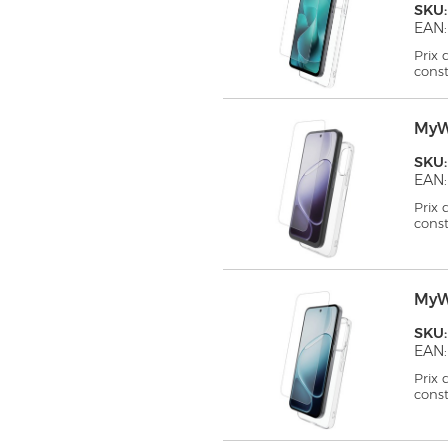
SKU
EAN:
Prix
cons
MyW
SKU
EAN:
Prix
cons
MyW
SKU
EAN:
Prix
cons