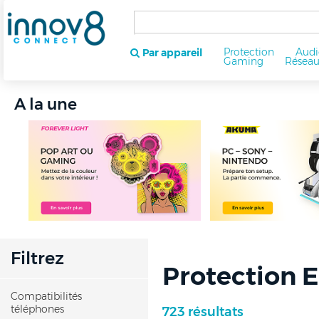
Protection
Audi
Par appareil
Gaming
Résea
A la une
Filtrez
Protection 
Compatibilités
téléphones
723 résultats