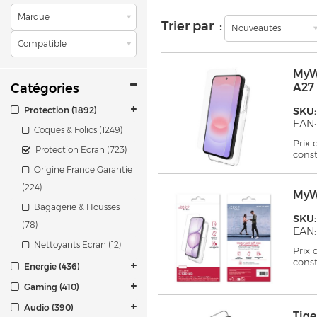
Marque
Trier par :
Nouveautés
Compatible
MyW
Catégories
A27
Protection (1892)
SKU
EAN:
Coques & Folios (1249)
Prix
Protection Ecran (723)
cons
Origine France Garantie
(224)
MyW
Bagagerie & Housses
SKU
(78)
EAN:
Nettoyants Ecran (12)
Prix
cons
Energie (436)
Gaming (410)
Audio (390)
Tig