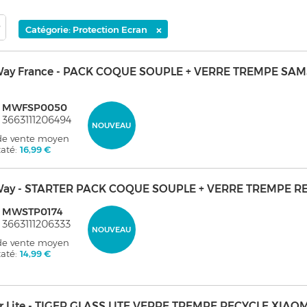
×
Catégorie: Protection Ecran
ay France - PACK COQUE SOUPLE + VERRE TREMPE SA
: MWFSP0050
 3663111206494
NOUVEAU
 de vente moyen
taté:
16,99 €
ay - STARTER PACK COQUE SOUPLE + VERRE TREMPE R
: MWSTP0174
 3663111206333
NOUVEAU
 de vente moyen
taté:
14,99 €
er Lite - TIGER GLASS LITE VERRE TREMPE RECYCLE XIAOM