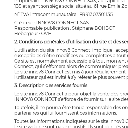
Propriétaire : INNOV8 CONNECT SAS, au capital soc
135 et ayant son siège social situé au 61 rue Emil
N° TVA intracommunautaire : FR91307301135
Créateur : INNOV8 CONNECT SAS
Responsable publication : Stéphane BOHBOT
Hébergeur : OVH
2. Conditions générales d’utilisation du site et des s
L’utilisation du site innov8 Connect implique l’accept
susceptibles d’être modifiées ou complétées à tout m
Ce site est normalement accessible à tout moment a
Connect, qui s’efforcera alors de communiquer préala
Le site innov8 Connect est mis à jour régulièrement
l’utilisateur qui est invité à s’y référer le plus souve
3. Description des services fournis
Le site innov8 Connect a pour objet la vente des pro
INNOV8 CONNECT s’efforce de fournir sur le site des
Toutefois, il ne pourra être tenue responsable des omi
partenaires qui lui fournissent ces informations.
Toutes les informations indiquées sur le site innov8 C
le site web ne sont pas exhaustifs. Ils sont donnés s