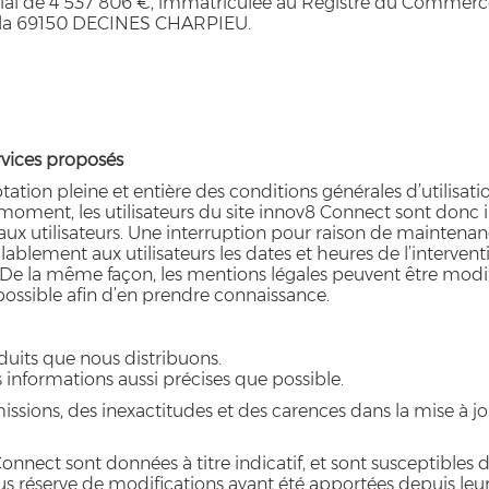
ial de 4 537 806 €, immatriculée au Registre du Commerce
e Zola 69150 DECINES CHARPIEU.
ervices proposés
ation pleine et entière des conditions générales d’utilisatio
oment, les utilisateurs du site innov8 Connect sont donc in
ux utilisateurs. Une interruption pour raison de maintenan
blement aux utilisateurs les dates et heures de l’intervent
. De la même façon, les mentions légales peuvent être mod
nt possible afin d’en prendre connaissance.
duits que nous distribuons.
 informations aussi précises que possible.
ssions, des inexactitudes et des carences dans la mise à jour,
onnect sont données à titre indicatif, et sont susceptibles d
ous réserve de modifications ayant été apportées depuis leur