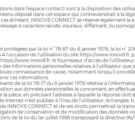
stions dans l’espace contact) sont à la disposition des uti
tenu déposé dans cet espace qui contreviendrait à la législ
Le cas échéant, INNOV8 CONNECT se réserve également la poss
ssage à caractère raciste, injurieux, diffamant, ou pornogra
otégées par la loi n° 78-87 du 6 janvier 1978, la loi n° 20
l’occasion de l’utilisation du site https://www.innov8.fr, peu
https://www.innov8.fr, le fournisseur d’accès de l’utilisateur, 
 informations personnelles relatives à l’utilisateur que p
en toute connaissance de cause, notamment lorsqu’il procède p
urnir ces informations.
ts de la loi 78-17 du 6 janvier 1978 relative à l’informatique
pposition aux données personnelles le concernant, en effec
e la pièce, en précisant l’adresse à laquelle la réponse doit 
e internet n’est publiée à l’insu de l’utilisateur, échangée
 de INNOV8 CONNECT et de ses droits permettrait la transmi
ation de conservation et de modification des données vis à v
ns de la loi du 1er juillet 1998 transposant la directive 96/