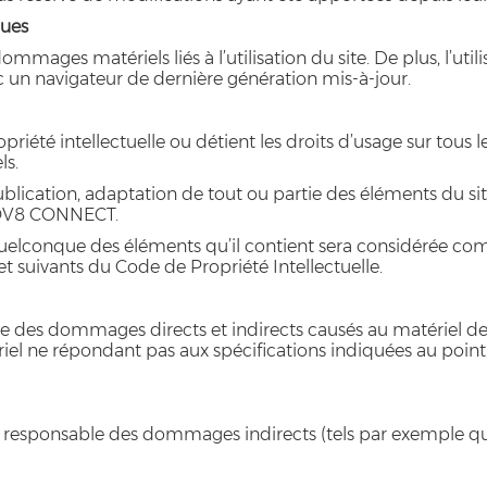
ques
mages matériels liés à l’utilisation du site. De plus, l’utili
c un navigateur de dernière génération mis-à-jour.
été intellectuelle ou détient les droits d’usage sur tous l
ls.
lication, adaptation de tout ou partie des éléments du site
INNOV8 CONNECT.
 quelconque des éléments qu’il contient sera considérée co
t suivants du Code de Propriété Intellectuelle.
s dommages directs et indirects causés au matériel de l’ut
riel ne répondant pas aux spécifications indiquées au point 
esponsable des dommages indirects (tels par exemple qu