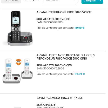
×
Catégorie:
Alcatel - TELEPHONE FIXE F890 VOICE
SKU: ALCATELF890VOICE
EAN: 3700601422115
Prix de vente moyen constaté:
49,99 €
Alcatel - DECT AVEC BLOCAGE D APPELS
REPONDEUR F860 VOICE DUO GRIS
SKU: ALCATELF860VOICED
EAN: 3700601423808
Prix de vente moyen constaté:
59,99 €
EZVIZ - CAMERA H8C 3 MPIXELS
SKU: OB03375
EAN: 6941545614489