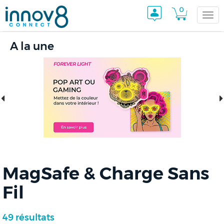
0
Togg
A la une
navi
MagSafe & Charge Sans
Fil
49 résultats