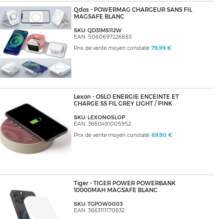
Qdos - POWERMAG CHARGEUR SANS FIL
MAGSAFE BLANC
SKU: QD31MS112W
EAN: 5060697226683
Prix de vente moyen constaté:
79,99 €
Lexon - OSLO ENERGIE ENCEINTE ET
CHARGE SS FIL GREY LIGHT / PINK
SKU: LEXONOSLOP
EAN: 3660491005952
Prix de vente moyen constaté:
69,90 €
Tiger - TIGER POWER POWERBANK
10000MAH MAGSAFE BLANC
SKU: TGPOW0003
EAN: 3663111170832