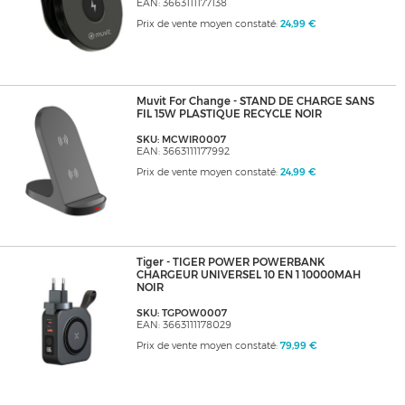
EAN: 3663111177138
Prix de vente moyen constaté:
24,99 €
Muvit For Change - STAND DE CHARGE SANS
FIL 15W PLASTIQUE RECYCLE NOIR
SKU: MCWIR0007
EAN: 3663111177992
Prix de vente moyen constaté:
24,99 €
Tiger - TIGER POWER POWERBANK
CHARGEUR UNIVERSEL 10 EN 1 10000MAH
NOIR
SKU: TGPOW0007
EAN: 3663111178029
Prix de vente moyen constaté:
79,99 €