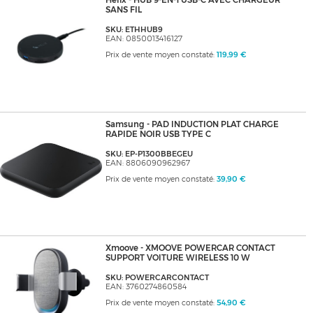
Helix - HUB 9-EN-1 USB-C AVEC CHARGEUR
SANS FIL
SKU: ETHHUB9
EAN: 0850013416127
Prix de vente moyen constaté:
119,99 €
Samsung - PAD INDUCTION PLAT CHARGE
RAPIDE NOIR USB TYPE C
SKU: EP-P1300BBEGEU
EAN: 8806090962967
Prix de vente moyen constaté:
39,90 €
Xmoove - XMOOVE POWERCAR CONTACT
SUPPORT VOITURE WIRELESS 10 W
SKU: POWERCARCONTACT
EAN: 3760274860584
Prix de vente moyen constaté:
54,90 €