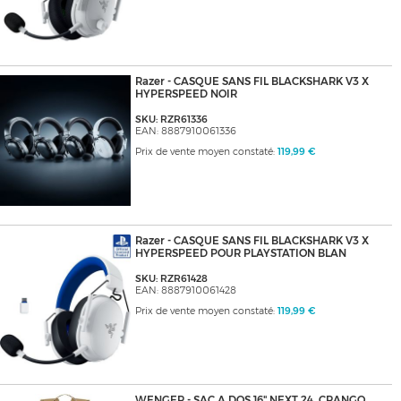
Razer - CASQUE SANS FIL BLACKSHARK V3 X
HYPERSPEED NOIR
SKU: RZR61336
EAN: 8887910061336
Prix de vente moyen constaté:
119,99 €
Razer - CASQUE SANS FIL BLACKSHARK V3 X
HYPERSPEED POUR PLAYSTATION BLAN
SKU: RZR61428
EAN: 8887910061428
Prix de vente moyen constaté:
119,99 €
WENGER - SAC A DOS 16" NEXT 24, CRANGO,