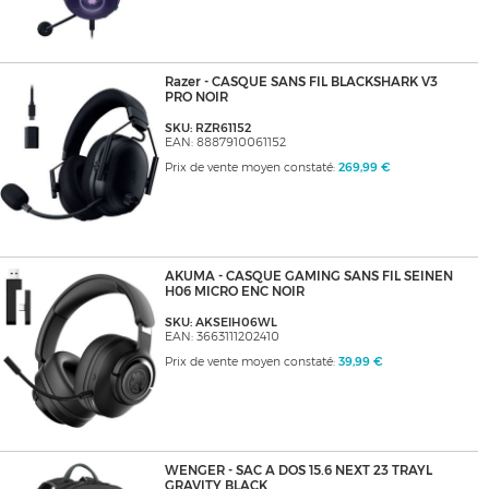
Razer - CASQUE SANS FIL BLACKSHARK V3
PRO NOIR
SKU: RZR61152
EAN: 8887910061152
Prix de vente moyen constaté:
269,99 €
AKUMA - CASQUE GAMING SANS FIL SEINEN
H06 MICRO ENC NOIR
SKU: AKSEIH06WL
EAN: 3663111202410
Prix de vente moyen constaté:
39,99 €
WENGER - SAC A DOS 15.6 NEXT 23 TRAYL
GRAVITY BLACK