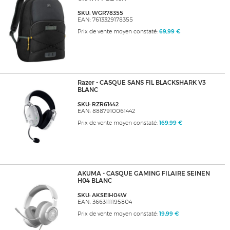
SKU: WGR78355
EAN: 7613329178355
Prix de vente moyen constaté:
69,99 €
Razer - CASQUE SANS FIL BLACKSHARK V3
BLANC
SKU: RZR61442
EAN: 8887910061442
Prix de vente moyen constaté:
169,99 €
AKUMA - CASQUE GAMING FILAIRE SEINEN
H04 BLANC
SKU: AKSEIH04W
EAN: 3663111195804
Prix de vente moyen constaté:
19,99 €