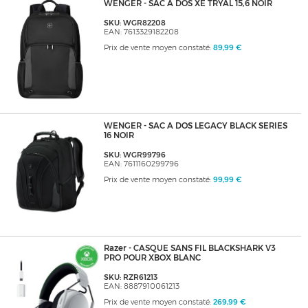
WENGER - SAC A DOS XE TRYAL 15,6 NOIR
SKU: WGR82208
EAN: 7613329182208
Prix de vente moyen constaté:
89,99 €
WENGER - SAC A DOS LEGACY BLACK SERIES
16 NOIR
SKU: WGR99796
EAN: 7611160299796
Prix de vente moyen constaté:
99,99 €
Razer - CASQUE SANS FIL BLACKSHARK V3
PRO POUR XBOX BLANC
SKU: RZR61213
EAN: 8887910061213
Prix de vente moyen constaté:
269,99 €