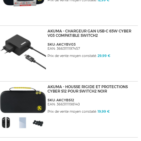
Prix de vente moyen constaté:
12,99 €
AKUMA - CHARGEUR GAN USB-C 65W CYBER
V03 COMPATIBLE SWITCH2
SKU: AKCYBV03
EAN: 3663111197457
Prix de vente moyen constaté:
29,99 €
AKUMA - HOUSSE RIGIDE ET PROTECTIONS
CYBER S12 POUR SWITCH2 NOIR
SKU: AKCYBS12
EAN: 3663111198140
Prix de vente moyen constaté:
19,99 €