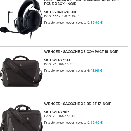
POUR XBOX - NOIR
SKU: RZ0403240900
EAN: 8887910060629
Prix de vente moyen constaté:
59,99 €
WENGER - SACOCHE XE COMPACT 16' NOIR
SKU: WGR72799
EAN: 7611160272799
Prix de vente moyen constaté:
49,99 €
WENGER - SACOCHE XE BRIEF 17' NOIR
SKU: WGR72812
EAN: 7611160272812
Prix de vente moyen constaté:
69,99 €