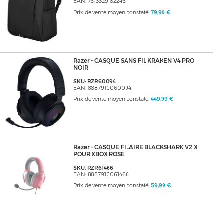
EAN: 7613329182246
Prix de vente moyen constaté:
79,99 €
Razer - CASQUE SANS FIL KRAKEN V4 PRO
NOIR
SKU: RZR60094
EAN: 8887910060094
Prix de vente moyen constaté:
449,99 €
Razer - CASQUE FILAIRE BLACKSHARK V2 X
POUR XBOX ROSE
SKU: RZR61466
EAN: 8887910061466
Prix de vente moyen constaté:
59,99 €