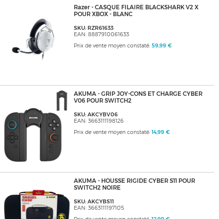
Razer - CASQUE FILAIRE BLACKSHARK V2 X
POUR XBOX - BLANC
SKU: RZR61633
EAN: 8887910061633
Prix de vente moyen constaté:
59,99 €
AKUMA - GRIP JOY-CONS ET CHARGE CYBER
V06 POUR SWITCH2
SKU: AKCYBV06
EAN: 3663111198126
Prix de vente moyen constaté:
14,99 €
AKUMA - HOUSSE RIGIDE CYBER S11 POUR
SWITCH2 NOIRE
SKU: AKCYBS11
EAN: 3663111197105