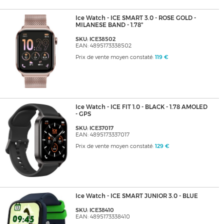
Ice Watch - ICE SMART 3.0 - ROSE GOLD -
MILANESE BAND - 1.78"
SKU: ICE38502
EAN: 4895173338502
Prix de vente moyen constaté:
119 €
Ice Watch - ICE FIT 1.0 - BLACK - 1.78 AMOLED
- GPS
SKU: ICE37017
EAN: 4895173337017
Prix de vente moyen constaté:
129 €
Ice Watch - ICE SMART JUNIOR 3.0 - BLUE
SKU: ICE38410
EAN: 4895173338410