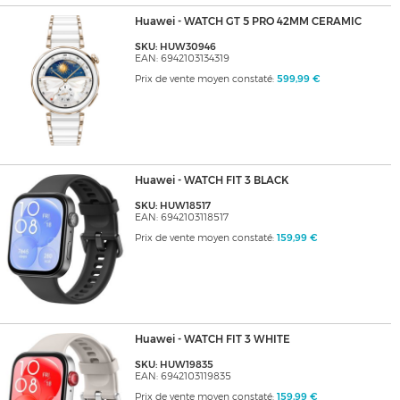
Huawei - WATCH GT 5 PRO 42MM CERAMIC
SKU: HUW30946
EAN: 6942103134319
Prix de vente moyen constaté:
599,99 €
Huawei - WATCH FIT 3 BLACK
SKU: HUW18517
EAN: 6942103118517
Prix de vente moyen constaté:
159,99 €
Huawei - WATCH FIT 3 WHITE
SKU: HUW19835
EAN: 6942103119835
Prix de vente moyen constaté:
159,99 €