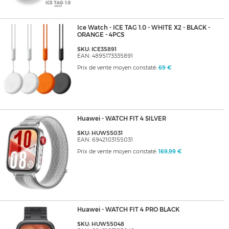
Ice Watch - ICE TAG 1.0 - WHITE X2 - BLACK -
ORANGE - 4PCS
SKU: ICE35891
EAN: 4895173335891
Prix de vente moyen constaté:
69 €
Huawei - WATCH FIT 4 SILVER
SKU: HUW55031
EAN: 6942103155031
Prix de vente moyen constaté:
169,99 €
Huawei - WATCH FIT 4 PRO BLACK
SKU: HUW55048