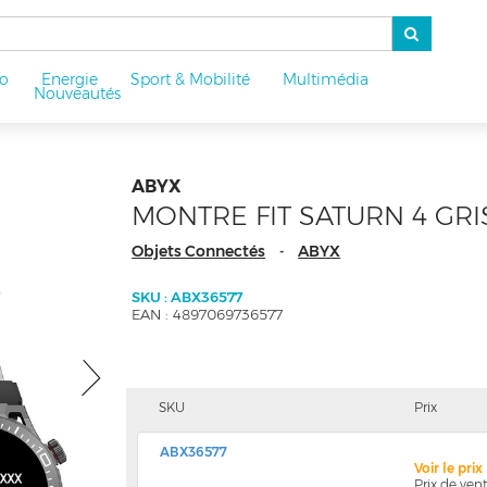
o
Energie
Sport & Mobilité
Multimédia
u
Nouveautés
ABYX
MONTRE FIT SATURN 4 GRI
Objets Connectés
ABYX
-
SKU : ABX36577
EAN : 4897069736577
SKU
Prix
ABX36577
Voir le pri
Prix de ve