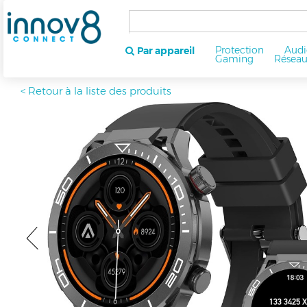
Protection
Audi
Par appareil
Gaming
Résea
< Retour à la liste des produits