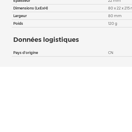
Épaisseur
22 mm
Dimensions (LxExH)
80 x 22 x 21
Largeur
80 mm
Poids
120 g
Données logistiques
Pays d'origine
CN