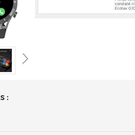
constaté:
4
Ecotax: 0,1
 :