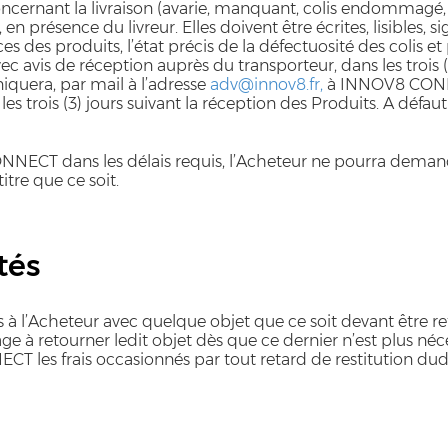
concernant la livraison (avarie, manquant, colis endommagé,
en présence du livreur. Elles doivent être écrites, lisibles, 
nces des produits, l’état précis de la défectuosité des colis e
avis de réception auprès du transporteur, dans les trois (3)
uera, par mail à l’adresse
adv@innov8.fr,
à INNOV8 CONNEC
trois (3) jours suivant la réception des Produits. A défaut
CONNECT dans les délais requis, l’Acheteur ne pourra dem
e que ce soit.
tés
rnis à l’Acheteur avec quelque objet que ce soit devant êt
ge à retourner ledit objet dès que ce dernier n’est plus néc
 les frais occasionnés par tout retard de restitution dudit