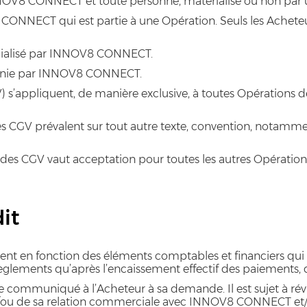
NOV8 CONNECT et toute personne, matérialisé ou non par u
CONNECT qui est partie à une Opération. Seuls les Acheteu
rcialisé par INNOV8 CONNECT.
fournie par INNOV8 CONNECT.
GV) s’appliquent, de manière exclusive, à toutes Opératio
 CGV prévalent sur tout autre texte, convention, notammen
des CGV vaut acceptation pour toutes les autres Opération
it
 en fonction des éléments comptables et financiers qui so
glements qu’après l’encaissement effectif des paiements, q
communiqué à l’Acheteur à sa demande. Il est sujet à révis
r et/ou de sa relation commerciale avec INNOV8 CONNECT et/o