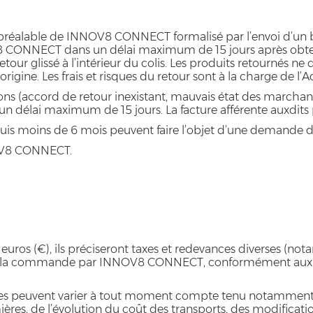
ord préalable de INNOV8 CONNECT formalisé par l’envoi d’u
V8 CONNECT dans un délai maximum de 15 jours après obte
tour glissé à l’intérieur du colis. Les produits retournés ne do
rigine. Les frais et risques du retour sont à la charge de l’
ns (accord de retour inexistant, mauvais état des marchand
 un délai maximum de 15 jours. La facture afférente auxdits 
puis moins de 6 mois peuvent faire l’objet d’une demande d
NOV8 CONNECT.
n euros (€), ils préciseront taxes et redevances diverses (n
 de la commande par INNOV8 CONNECT, conformément aux C
ices peuvent varier à tout moment compte tenu notamment et s
mières, de l’évolution du coût des transports, des modificat