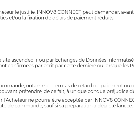
l’Acheteur le justifie, INNOV8 CONNECT peut demander, ava
ties et/ou la fixation de délais de paiement réduits.
a le site ascendeo.fr ou par Echanges de Données Informat
onfirmées par écrit par cette dernière ou lorsque les Produ
 commande, notamment en cas de retard de paiement ou de
uvant prétendre, de ce fait, à un quelconque préjudice de
l’Acheteur ne pourra être acceptée par INNOV8 CONNECT, q
 date de commande, sauf si sa préparation a déjà été lancée.
s