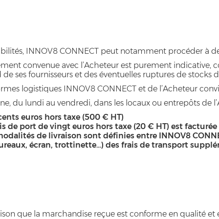
onibilités, INNOV8 CONNECT peut notamment procéder à des l
lement convenue avec l’Acheteur est purement indicative,
es fournisseurs et des éventuelles ruptures de stocks de c
teformes logistiques INNOV8 CONNECT et de l’Acheteur convie
ne, du lundi au vendredi, dans les locaux ou entrepôts de l’
ents euros hors taxe (500 € HT)
is de port de vingt euros hors taxe (20 € HT) est facturée
s modalités de livraison sont définies entre INNOV8 CONN
reaux, écran, trottinette…) des frais de transport suppl
aison que la marchandise reçue est conforme en qualité et e