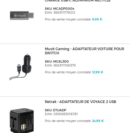
CHARGE USB-C ALUMINIUM RECYCLE
SKU: MCADP0004
EAN: 3663111178012
Prix de vente moyen constaté:
9,99 €
Muvit Gaming - ADAPTATEUR VOITURE POUR
SWITCH
SKU: MGSL300
EAN: 3663111156379
Prix de vente moyen constaté:
12,99 €
Retrak - ADAPTATEUR DE VOYAGE 2 USB
SKU: ETUADP
EAN: 0816983016781
Prix de vente moyen constaté:
24,99 €