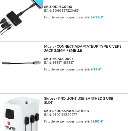
SKU: QDUSC0010
EAN: 5060697220483
Prix de vente moyen constaté:
69,99 €
Muvit - CONNECT ADAPTATEUR TYPE C VERS
JACK 3.5MM FEMELLE
SKU: MCAUC0005
EAN: 3663111136517
Prix de vente moyen constaté:
9,99 €
Skross - PRO LIGHT USB EARTHED 2 USB
SLOT
SKU: SKROSSPROLIGHTUSB
EAN: 7640166320777
Prix de vente moyen constaté:
39,90 €