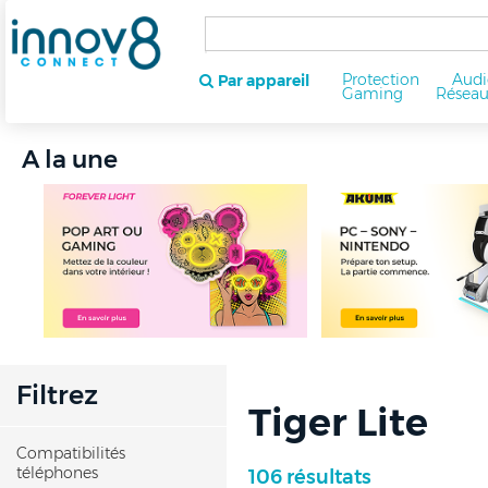
Protection
Audi
Par appareil
Gaming
Résea
A la une
Filtrez
Tiger Lite
Compatibilités
téléphones
106 résultats