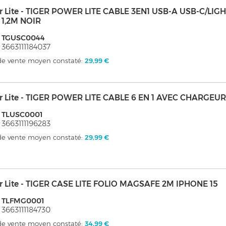
er Lite - TIGER POWER LITE CABLE 3EN1 USB-A USB-C/LI
 1,2M NOIR
: TGUSC0044
 3663111184037
 de vente moyen constaté:
29,99 €
er Lite - TIGER POWER LITE CABLE 6 EN 1 AVEC CHARGE
: TLUSC0001
 3663111196283
 de vente moyen constaté:
29,99 €
er Lite - TIGER CASE LITE FOLIO MAGSAFE 2M IPHONE 15
: TLFMG0001
 3663111184730
 de vente moyen constaté:
34,99 €