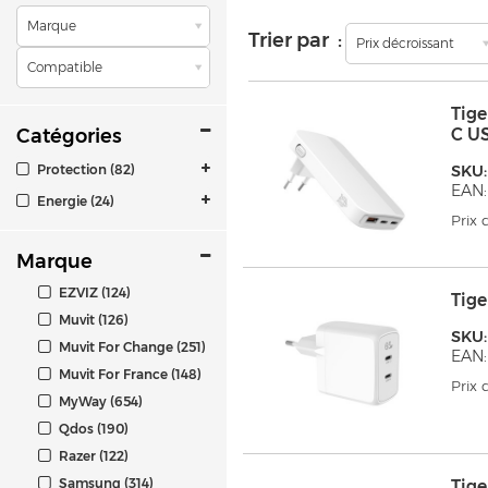
Marque
Trier par :
Prix décroissant
Compatible
Tig
Catégories
C U
Protection (82)
SKU
EAN:
Energie (24)
Prix
Marque
EZVIZ (124)
Tig
Muvit (126)
SKU
Muvit For Change (251)
EAN:
Muvit For France (148)
Prix
MyWay (654)
Qdos (190)
Razer (122)
Samsung (314)
Tig