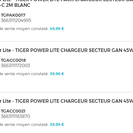
-C 2M BLANC
: TGPAK0017
 3663111204995
 de vente moyen constaté:
49,99 €
er Lite - TIGER POWER LITE CHARGEUR SECTEUR GAN 45
: TGACC0018
 3663111172003
 de vente moyen constaté:
39,99 €
er Lite - TIGER POWER LITE CHARGEUR SECTEUR GAN 45W
: TGACC0021
 3663111183870
 de vente moyen constaté:
39,99 €