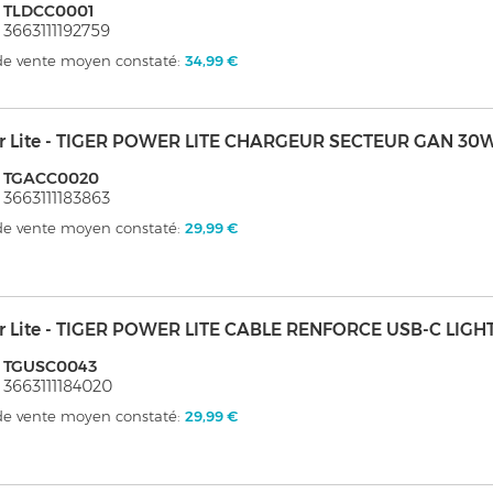
: TLDCC0001
 3663111192759
 de vente moyen constaté:
34,99 €
er Lite - TIGER POWER LITE CHARGEUR SECTEUR GAN 30
: TGACC0020
 3663111183863
 de vente moyen constaté:
29,99 €
er Lite - TIGER POWER LITE CABLE RENFORCE USB-C LIG
: TGUSC0043
 3663111184020
 de vente moyen constaté:
29,99 €