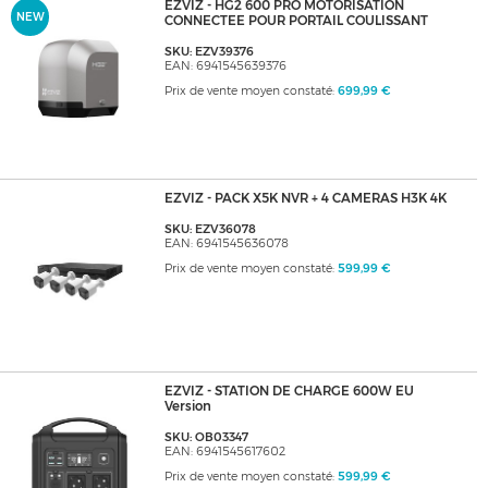
EZVIZ - HG2 600 PRO MOTORISATION
NEW
CONNECTEE POUR PORTAIL COULISSANT
SKU: EZV39376
EAN: 6941545639376
Prix de vente moyen constaté:
699,99 €
EZVIZ - PACK X5K NVR + 4 CAMERAS H3K 4K
SKU: EZV36078
EAN: 6941545636078
Prix de vente moyen constaté:
599,99 €
EZVIZ - STATION DE CHARGE 600W EU
Version
SKU: OB03347
EAN: 6941545617602
Prix de vente moyen constaté:
599,99 €