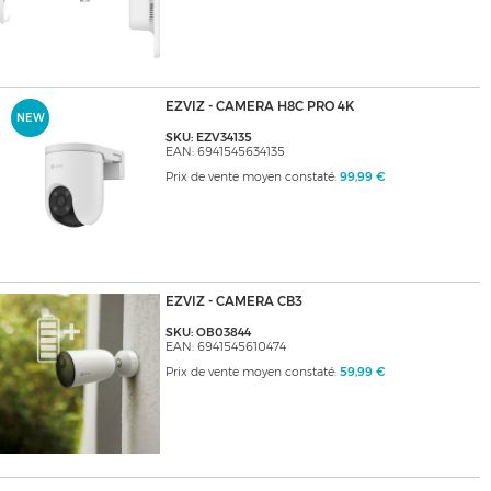
EZVIZ - CAMERA H8C PRO 4K
NEW
SKU: EZV34135
EAN: 6941545634135
Prix de vente moyen constaté:
99,99 €
EZVIZ - CAMERA CB3
SKU: OB03844
EAN: 6941545610474
Prix de vente moyen constaté:
59,99 €