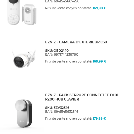
EAN: 6941545607450
Prix de vente moyen constaté:
169,99 €
EZVIZ - CAMERA D'EXTERIEUR C3X
SKU: OB02440
EAN: 6971744238780
Prix de vente moyen constaté:
169,99 €
EZVIZ - PACK SERRURE CONNECTEE DL01
R200 HUB CLAVIER
SKU: EZV32346
EAN: 6941545632346
Prix de vente moyen constaté:
179,99 €