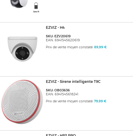
EZVIZ - H4
SKU: EZV20619
EAN: 6941545620619
Prix de vente moyen constaté:
89,99 €
EZVIZ - Sirene intelligente T9C
SKU: OB03636
EAN: 6941545618241
Prix de vente moyen constaté:
79,99 €
EZVIZ - HP3 PRO