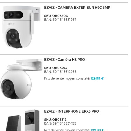
EZVIZ - CAMERA EXTERIEUR H9C 3MP
SKU: OB03806
EAN: 6941545631967
EZVIZ - Caméra H8 PRO
SKU: OB03493
EAN: 6941545612966
Prix de vente moyen constaté:
129,99 €
EZVIZ - INTERPHONE EPX3 PRO
SKU: OB03812
EAN: 6941545631455
Prix de vente moyen constaté:
109,99 €