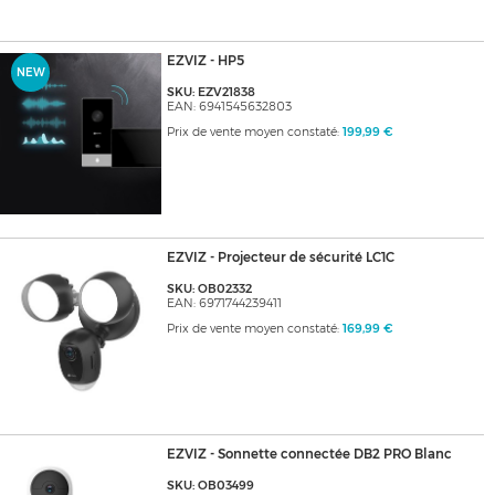
EZVIZ - HP5
NEW
SKU: EZV21838
EAN: 6941545632803
Prix de vente moyen constaté:
199,99 €
EZVIZ - Projecteur de sécurité LC1C
SKU: OB02332
EAN: 6971744239411
Prix de vente moyen constaté:
169,99 €
EZVIZ - Sonnette connectée DB2 PRO Blanc
SKU: OB03499