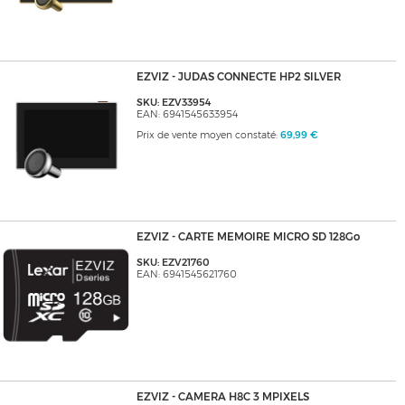
EZVIZ - JUDAS CONNECTE HP2 SILVER
SKU: EZV33954
EAN: 6941545633954
Prix de vente moyen constaté:
69,99 €
EZVIZ - CARTE MEMOIRE MICRO SD 128Go
SKU: EZV21760
EAN: 6941545621760
EZVIZ - CAMERA H8C 3 MPIXELS