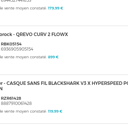
 6944527441653
 de vente moyen constaté:
179,99 €
orock - QREVO CURV 2 FLOWX
: RBK05154
 6936905905154
 de vente moyen constaté:
899 €
er - CASQUE SANS FIL BLACKSHARK V3 X HYPERSPEED 
N
 RZR61428
 8887910061428
 de vente moyen constaté:
119,99 €