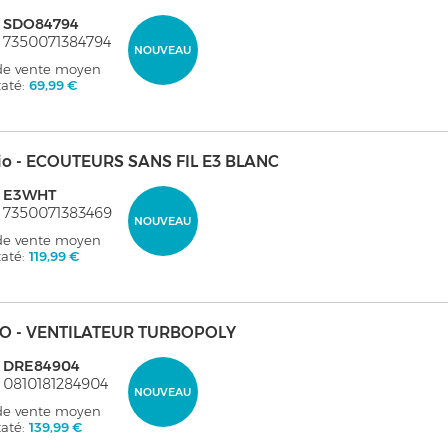
: SDO84794
 7350071384794
NOUVEAU
 de vente moyen
taté:
69,99 €
io - ECOUTEURS SANS FIL E3 BLANC
: E3WHT
 7350071383469
NOUVEAU
 de vente moyen
taté:
119,99 €
O - VENTILATEUR TURBOPOLY
: DRE84904
 0810181284904
NOUVEAU
 de vente moyen
taté:
139,99 €