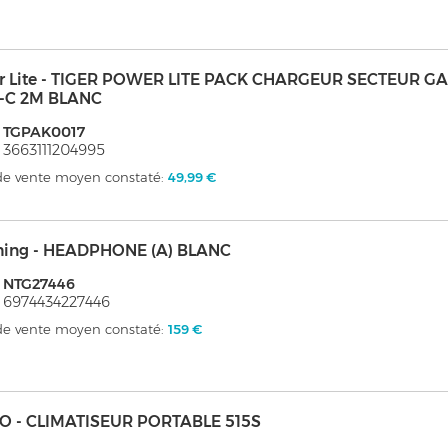
er Lite - TIGER POWER LITE PACK CHARGEUR SECTEUR G
-C 2M BLANC
: TGPAK0017
 3663111204995
 de vente moyen constaté:
49,99 €
hing - HEADPHONE (A) BLANC
 NTG27446
 6974434227446
 de vente moyen constaté:
159 €
O - CLIMATISEUR PORTABLE 515S