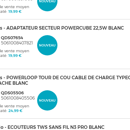
NOUVEAU
 de vente moyen
taté:
19,99 €
s - ADAPTATEUR SECTEUR POWERCUBE 22,5W BLANC
: QDS07654
 5061008407821
NOUVEAU
 de vente moyen
taté:
19,99 €
s - POWERLOOP TOUR DE COU CABLE DE CHARGE TYPE
ACHE BLANC
: QDS05506
: 5061008405506
NOUVEAU
 de vente moyen
taté:
24,99 €
io - ECOUTEURS TWS SANS FIL N3 PRO BLANC