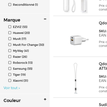
Reconditionné (1)
Prix
cons
Marque
Qdo
EZVIZ (53)
SKU
Huawei (20)
EAN:
Muvit (17)
Prix
Muvit For Change (30)
cons
MyWay (41)
Razer (26)
Roborock (13)
Qdo
ATT
Samsung (55)
Tiger (19)
SKU
EAN
Xiaomi (31)
Prix
Voir tout
>
cons
Couleur
Sud