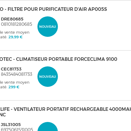
O - FILTRE POUR PURIFICATEUR D'AIR AP005S
: DRE80685
 0810181280685
NOUVEAU
 de vente moyen
taté:
29,99 €
OTEC - CLIMATISEUR PORTABLE FORCECLIMA 9100
 CEC81733
 8435484081733
NOUVEAU
 de vente moyen
taté:
299 €
ULIFE - VENTILATEUR PORTATIF RECHARGEABLE 4000MA
NC
 JSL31005
 6975061531005