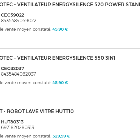
OTEC - VENTILATEUR ENERGYSILENCE 520 POWER STAN
: CEC59022
 8435484059022
 de vente moyen constaté:
45,90 €
OTEC - VENTILATEUR ENERGYSILENCE 550 3IN1
: CEC82037
 8435484082037
 de vente moyen constaté:
45,90 €
T - ROBOT LAVE VITRE HUTT10
: HUT80313
 6971820280313
 de vente moyen constaté:
329,99 €