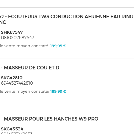
kz - ECOUTEURS TWS CONDUCTION AERIENNE EAR RING
NC
: SHK87547
 0810202687547
 de vente moyen constaté:
199,95 €
 - MASSEUR DE COU ET D
 SKG42810
 6944527442810
 de vente moyen constaté:
189,99 €
 - MASSEUR POUR LES HANCHES W9 PRO
: SKG43534