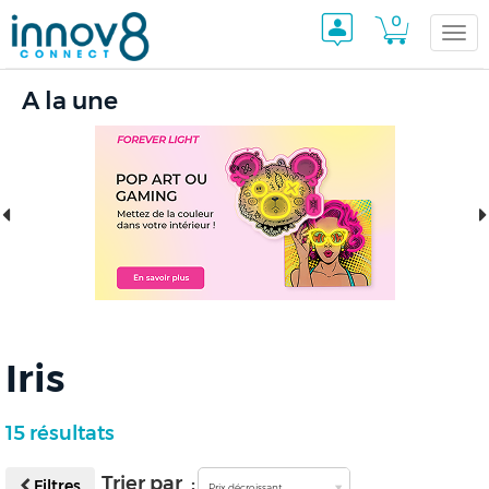
0
Togg
A la une
navi
Iris
15 résultats
Trier par :
Filtres
Prix décroissant