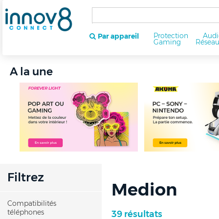
Protection
Audi
Par appareil
Gaming
Résea
A la une
Filtrez
Medion
Compatibilités
téléphones
39 résultats