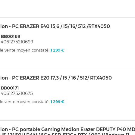
on - PC ERAZER E40 15,6 / I5/ 16/ 512 /RTX4050
 BB00169
 4061275210699
 de vente moyen constaté:
1 299 €
on - PC ERAZER E20 17,3 / I5 / 16 / 512/ RTX4050
 BB00171
 4061275210675
 de vente moyen constaté:
1 299 €
ion - PC portable Gaming Medion Erazer DEPUTY P40 MD6