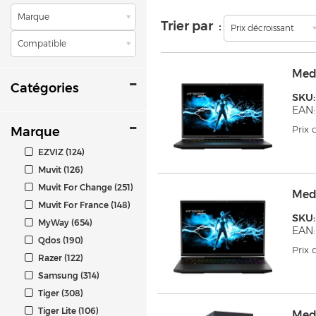
Marque
Trier par :
Prix décroissant
Compatible
Medi
Catégories
SKU
EAN:
Prix
Marque
EZVIZ (124)
Muvit (126)
Muvit For Change (251)
Medi
Muvit For France (148)
SKU:
MyWay (654)
EAN:
Qdos (190)
Prix
Razer (122)
Samsung (314)
Tiger (308)
Tiger Lite (106)
Med