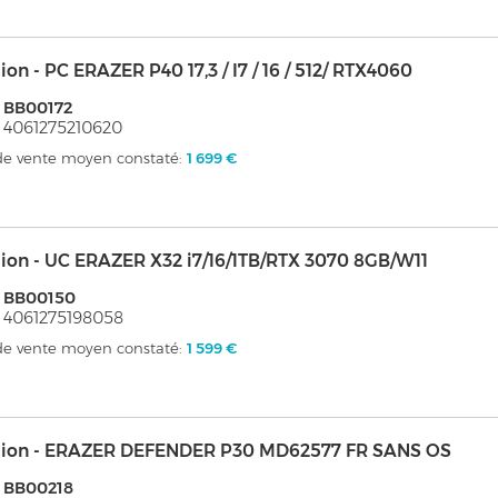
on - PC ERAZER P40 17,3 / I7 / 16 / 512/ RTX4060
 BB00172
 4061275210620
 de vente moyen constaté:
1 699 €
ion - UC ERAZER X32 i7/16/1TB/RTX 3070 8GB/W11
: BB00150
 4061275198058
 de vente moyen constaté:
1 599 €
ion - ERAZER DEFENDER P30 MD62577 FR SANS OS
 BB00218