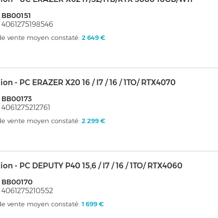
 BB00151
 4061275198546
 de vente moyen constaté:
2 649 €
on - PC ERAZER X20 16 / I7 / 16 / 1TO/ RTX4070
 BB00173
 4061275212761
 de vente moyen constaté:
2 299 €
on - PC DEPUTY P40 15,6 / I7 / 16 / 1TO/ RTX4060
 BB00170
 4061275210552
 de vente moyen constaté:
1 699 €