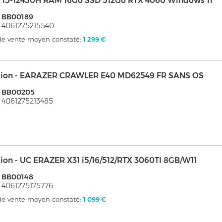
el i5-12450H RAM 16Go SSD 512Go RTX 4060 Windows 11
 BB00189
 4061275215540
 de vente moyen constaté:
1 299 €
ion - EARAZER CRAWLER E40 MD62549 FR SANS OS
: BB00205
 4061275213485
ion - UC ERAZER X31 i5/16/512/RTX 3060TI 8GB/W11
 BB00148
 4061275175776
 de vente moyen constaté:
1 099 €