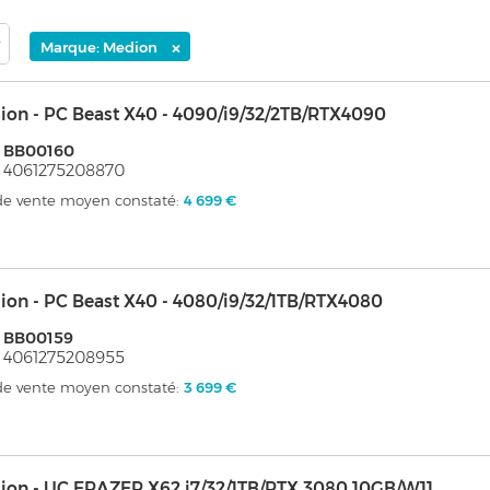
×
Marque: Medion
on - PC Beast X40 - 4090/i9/32/2TB/RTX4090
: BB00160
 4061275208870
 de vente moyen constaté:
4 699 €
on - PC Beast X40 - 4080/i9/32/1TB/RTX4080
 BB00159
 4061275208955
 de vente moyen constaté:
3 699 €
ion - UC ERAZER X62 i7/32/1TB/RTX 3080 10GB/W11