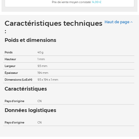
Prix de vente moyen constaté:
14,99 €
Caractéristiques techniques
Haut de page
:
Poids et dimensions
Poids
40 g
Hauteur
1 mm
Largeur
93 mm
Épaisseur
194 mm
Dimensions (LxExH)
93 x 194 x 1 mm
Caractéristiques
Pays d'origine
CN
Données logistiques
Pays d'origine
CN