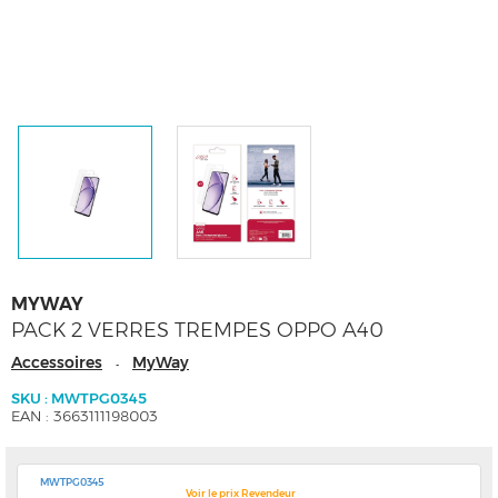
MYWAY
PACK 2 VERRES TREMPES OPPO A40
Accessoires
MyWay
-
SKU : MWTPG0345
EAN : 3663111198003
MWTPG0345
Voir le prix Revendeur