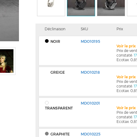
Déclinaison
SKU
Prix
NOIR
MDO10195
Voir le pri
Prix de ve
constaté:
1
Ecotax: 0,8
GREIGE
MDO10218
Voir le pri
Prix de ve
constaté:
1
Ecotax: 0,8
MDO10201
Voir le pri
TRANSPARENT
Prix de ve
constaté:
1
Ecotax: 0,8
GRAPHITE
MDO10225