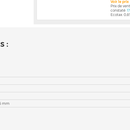
Voir le pri
Prix de ve
constaté:
1
Ecotax: 0,8
 :
56 mm