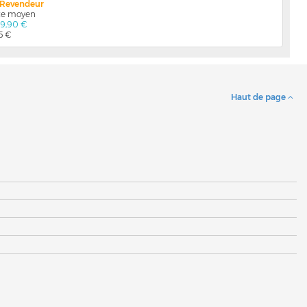
x Revendeur
nte moyen
79,90 €
5 €
Haut de page