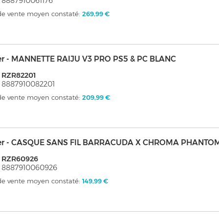
 8887910061176
 de vente moyen constaté:
269,99 €
er - MANNETTE RAIJU V3 PRO PS5 & PC BLANC
 RZR82201
 8887910082201
 de vente moyen constaté:
209,99 €
er - CASQUE SANS FIL BARRACUDA X CHROMA PHANTOM
: RZR60926
 8887910060926
 de vente moyen constaté:
149,99 €