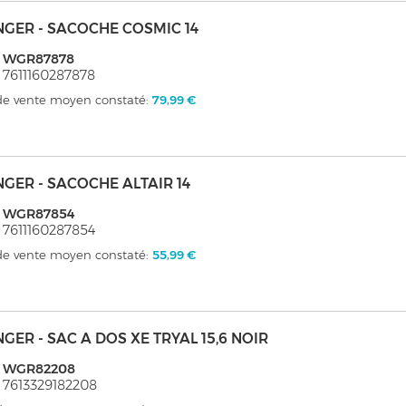
GER - SACOCHE COSMIC 14
: WGR87878
 7611160287878
 de vente moyen constaté:
79,99 €
GER - SACOCHE ALTAIR 14
: WGR87854
 7611160287854
 de vente moyen constaté:
55,99 €
GER - SAC A DOS XE TRYAL 15,6 NOIR
: WGR82208
 7613329182208