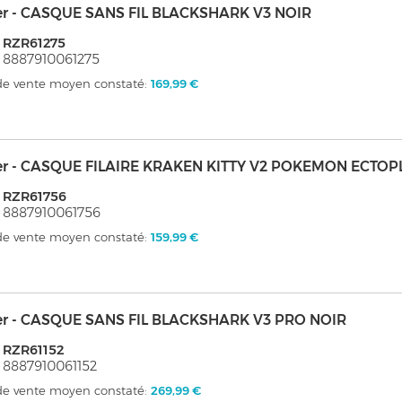
er - CASQUE SANS FIL BLACKSHARK V3 NOIR
 RZR61275
 8887910061275
 de vente moyen constaté:
169,99 €
er - CASQUE FILAIRE KRAKEN KITTY V2 POKEMON ECTO
 RZR61756
 8887910061756
 de vente moyen constaté:
159,99 €
er - CASQUE SANS FIL BLACKSHARK V3 PRO NOIR
 RZR61152
 8887910061152
 de vente moyen constaté:
269,99 €