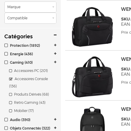
Marque
WEN
Compatible
SKU
EAN:
Prix
Catégories
Protection (1892)
Energie (436)
WEN
Gaming (410)
SKU
Accessoires PC (201)
EAN:
Accessoires Console
Prix
(136)
Produits Dérivés (68)
Retro Gaming (43)
WEN
Mobilier (17)
SKU
Audio (390)
EAN:
Objets Connectés (322)