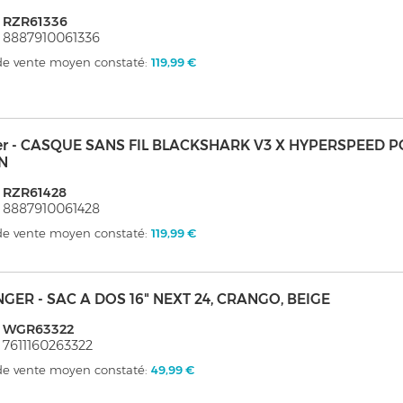
 RZR61336
 8887910061336
 de vente moyen constaté:
119,99 €
er - CASQUE SANS FIL BLACKSHARK V3 X HYPERSPEED 
N
 RZR61428
 8887910061428
 de vente moyen constaté:
119,99 €
GER - SAC A DOS 16" NEXT 24, CRANGO, BEIGE
: WGR63322
 7611160263322
 de vente moyen constaté:
49,99 €