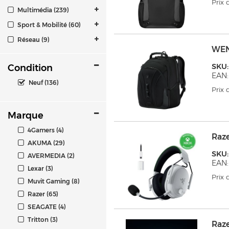
Prix
Multimédia (239)
Sport & Mobilité (60)
Réseau (9)
WEN
SKU
Condition
EAN:
Neuf (136)
Prix
Marque
4Gamers (4)
Raz
AKUMA (29)
SKU:
AVERMEDIA (2)
EAN:
Lexar (3)
Prix
Muvit Gaming (8)
Razer (65)
SEAGATE (4)
Tritton (3)
Raz