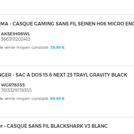
MA - CASQUE GAMING SANS FIL SEINEN H06 MICRO EN
: AKSEIH06WL
 3663111202410
 de vente moyen constaté:
39,99 €
GER - SAC A DOS 15.6 NEXT 23 TRAYL GRAVITY BLACK
: WGR78355
 7613329178355
 de vente moyen constaté:
69,99 €
er - CASQUE SANS FIL BLACKSHARK V3 BLANC